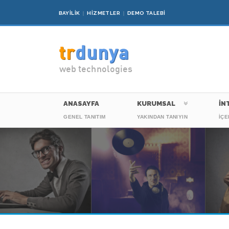
BAYİLİK
HİZMETLER
DEMO TALEBİ
tr
dunya
web technologies
ANASAYFA
KURUMSAL
İN