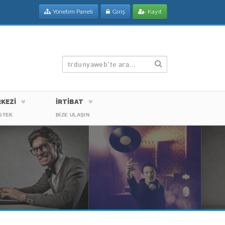
Yönetim Paneli
Giriş
Kayıt
KEZİ
İRTİBAT