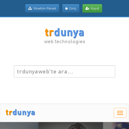
Yönetim Paneli
Giriş
Kayıt
tr
dunya
web technologies
tr
dunya
Men
Aç