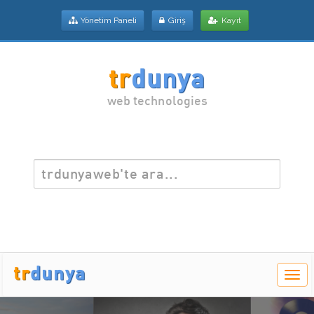
Yönetim Paneli
Giriş
Kayıt
tr
dunya
web technologies
tr
dunya
Men
Aç